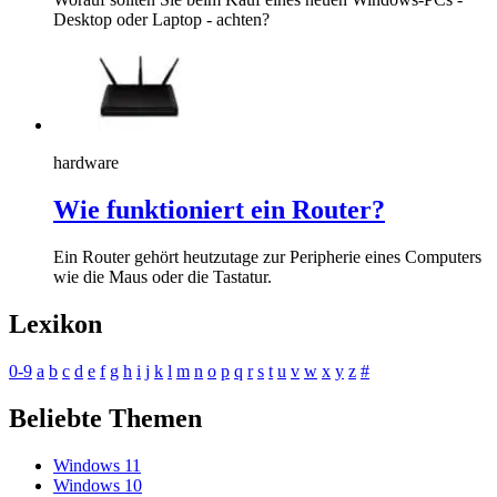
Desktop oder Laptop - achten?
hardware
Wie funktioniert ein Router?
Ein Router gehört heutzutage zur Peripherie eines Computers
wie die Maus oder die Tastatur.
Lexikon
0-9
a
b
c
d
e
f
g
h
i
j
k
l
m
n
o
p
q
r
s
t
u
v
w
x
y
z
#
Beliebte Themen
Windows 11
Windows 10