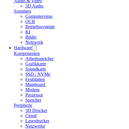
Audio & Video
3D Audio
Sonstiges
Computervirus
OCR
Betriebssysteme
KI
Bilder
Netzwerk
Hardware
Komponenten
Arbeitsspeicher
Grafikkarte
Soundkarte
SSD / NVMe
Festplatten
Mainboard
Modem
Prozessor
Speicher
Peripherie
3D Drucker
Cloud
Laserdrucker
Netzwerke