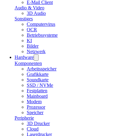
E-Mail Client
Audio & Video
3D Audio
Sonstiges
Computervirus
OCR
Betriebssysteme
KI
Bilder
Netzwerk
Hardware
Komponenten
Arbeitsspeicher
Grafikkarte
Soundkarte
SSD / NVMe
Festplatten
Mainboard
Modem
Prozessor
Speicher
Peripherie
3D Drucker
Cloud
Laserdrucker