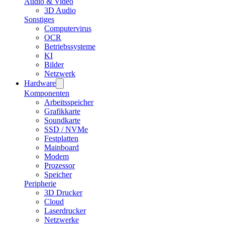
Audio & Video
3D Audio
Sonstiges
Computervirus
OCR
Betriebssysteme
KI
Bilder
Netzwerk
Hardware
Komponenten
Arbeitsspeicher
Grafikkarte
Soundkarte
SSD / NVMe
Festplatten
Mainboard
Modem
Prozessor
Speicher
Peripherie
3D Drucker
Cloud
Laserdrucker
Netzwerke