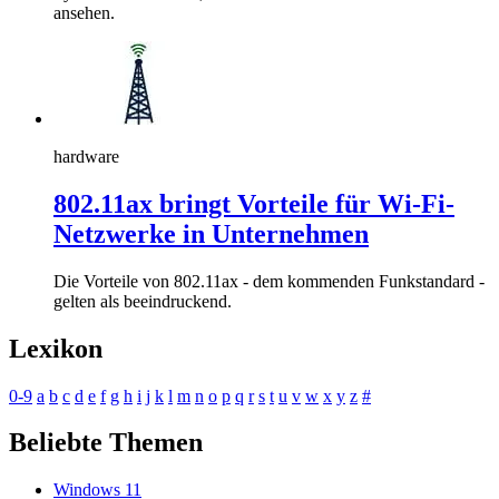
ansehen.
hardware
802.11ax bringt Vorteile für Wi-Fi-
Netzwerke in Unternehmen
Die Vorteile von 802.11ax - dem kommenden Funkstandard -
gelten als beeindruckend.
Lexikon
0-9
a
b
c
d
e
f
g
h
i
j
k
l
m
n
o
p
q
r
s
t
u
v
w
x
y
z
#
Beliebte Themen
Windows 11