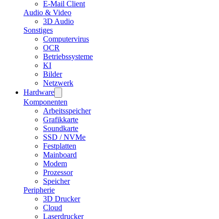
E-Mail Client
Audio & Video
3D Audio
Sonstiges
Computervirus
OCR
Betriebssysteme
KI
Bilder
Netzwerk
Hardware
Komponenten
Arbeitsspeicher
Grafikkarte
Soundkarte
SSD / NVMe
Festplatten
Mainboard
Modem
Prozessor
Speicher
Peripherie
3D Drucker
Cloud
Laserdrucker