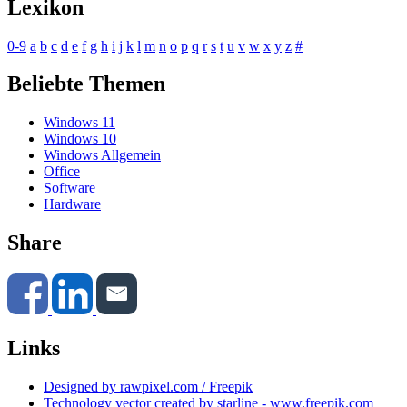
Lexikon
0-9
a
b
c
d
e
f
g
h
i
j
k
l
m
n
o
p
q
r
s
t
u
v
w
x
y
z
#
Beliebte Themen
Windows 11
Windows 10
Windows Allgemein
Office
Software
Hardware
Share
Links
Designed by rawpixel.com / Freepik
Technology vector created by starline - www.freepik.com