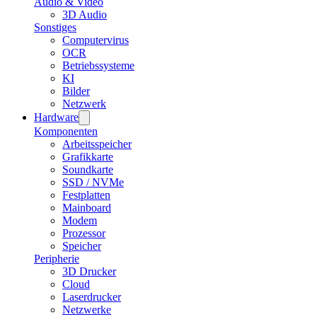
Audio & Video
3D Audio
Sonstiges
Computervirus
OCR
Betriebssysteme
KI
Bilder
Netzwerk
Hardware
Komponenten
Arbeitsspeicher
Grafikkarte
Soundkarte
SSD / NVMe
Festplatten
Mainboard
Modem
Prozessor
Speicher
Peripherie
3D Drucker
Cloud
Laserdrucker
Netzwerke