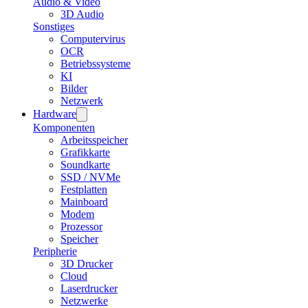
Audio & Video
3D Audio
Sonstiges
Computervirus
OCR
Betriebssysteme
KI
Bilder
Netzwerk
Hardware
Komponenten
Arbeitsspeicher
Grafikkarte
Soundkarte
SSD / NVMe
Festplatten
Mainboard
Modem
Prozessor
Speicher
Peripherie
3D Drucker
Cloud
Laserdrucker
Netzwerke