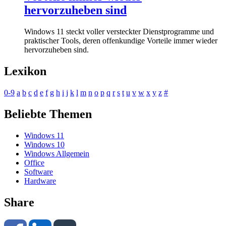
hervorzuheben sind
Windows 11 steckt voller versteckter Dienstprogramme und
praktischer Tools, deren offenkundige Vorteile immer wieder
hervorzuheben sind.
Lexikon
0-9
a
b
c
d
e
f
g
h
i
j
k
l
m
n
o
p
q
r
s
t
u
v
w
x
y
z
#
Beliebte Themen
Windows 11
Windows 10
Windows Allgemein
Office
Software
Hardware
Share