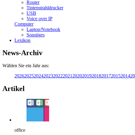
Router
Tintenstrahldrucker
USB
Voice over IP
Computer
Laptop/Notebook
Sonstiges
Lexikon
News-Archiv
Wählen Sie ein Jahr aus:
2026
2025
2024
2023
2022
2021
2020
2019
2018
2017
2015
2014
20
Artikel
office