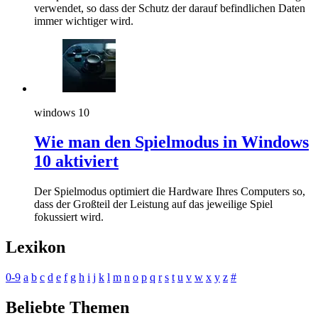
verwendet, so dass der Schutz der darauf befindlichen Daten
immer wichtiger wird.
windows 10
Wie man den Spielmodus in Windows
10 aktiviert
Der Spielmodus optimiert die Hardware Ihres Computers so,
dass der Großteil der Leistung auf das jeweilige Spiel
fokussiert wird.
Lexikon
0-9
a
b
c
d
e
f
g
h
i
j
k
l
m
n
o
p
q
r
s
t
u
v
w
x
y
z
#
Beliebte Themen