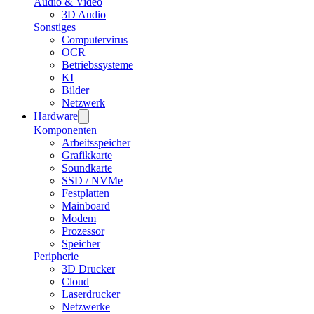
Audio & Video
3D Audio
Sonstiges
Computervirus
OCR
Betriebssysteme
KI
Bilder
Netzwerk
Hardware
Komponenten
Arbeitsspeicher
Grafikkarte
Soundkarte
SSD / NVMe
Festplatten
Mainboard
Modem
Prozessor
Speicher
Peripherie
3D Drucker
Cloud
Laserdrucker
Netzwerke