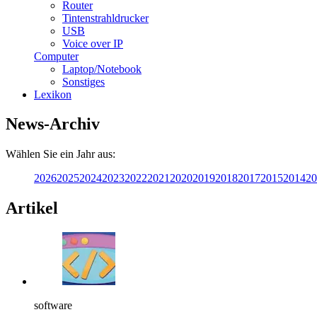
Router
Tintenstrahldrucker
USB
Voice over IP
Computer
Laptop/Notebook
Sonstiges
Lexikon
News-Archiv
Wählen Sie ein Jahr aus:
2026
2025
2024
2023
2022
2021
2020
2019
2018
2017
2015
2014
20
Artikel
software