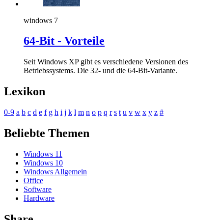
windows 7
64-Bit - Vorteile
Seit Windows XP gibt es verschiedene Versionen des
Betriebssystems. Die 32- und die 64-Bit-Variante.
Lexikon
0-9
a
b
c
d
e
f
g
h
i
j
k
l
m
n
o
p
q
r
s
t
u
v
w
x
y
z
#
Beliebte Themen
Windows 11
Windows 10
Windows Allgemein
Office
Software
Hardware
Share