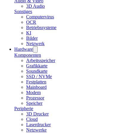
Audio & Video
3D Audio
Sonstiges
Computervirus
OCR
Betriebssysteme
KI
Bilder
Netzwerk
Hardware
Komponenten
Arbeitsspeicher
Grafikkarte
Soundkarte
SSD / NVMe
Festplatten
Mainboard
Modem
Prozessor
Speicher
Peripherie
3D Drucker
Cloud
Laserdrucker
Netzwerke