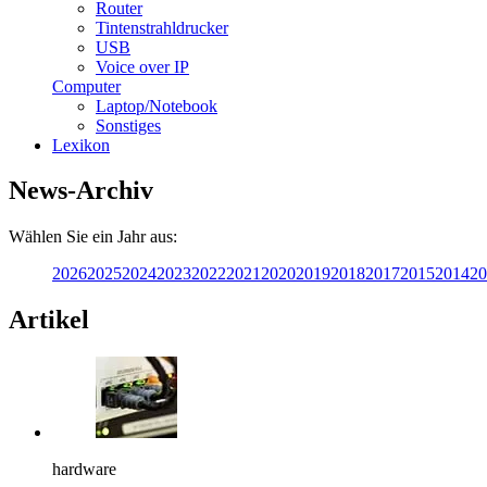
Router
Tintenstrahldrucker
USB
Voice over IP
Computer
Laptop/Notebook
Sonstiges
Lexikon
News-Archiv
Wählen Sie ein Jahr aus:
2026
2025
2024
2023
2022
2021
2020
2019
2018
2017
2015
2014
20
Artikel
hardware