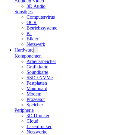
Audio & Video
3D Audio
Sonstiges
Computervirus
OCR
Betriebssysteme
KI
Bilder
Netzwerk
Hardware
Komponenten
Arbeitsspeicher
Grafikkarte
Soundkarte
SSD / NVMe
Festplatten
Mainboard
Modem
Prozessor
Speicher
Peripherie
3D Drucker
Cloud
Laserdrucker
Netzwerke