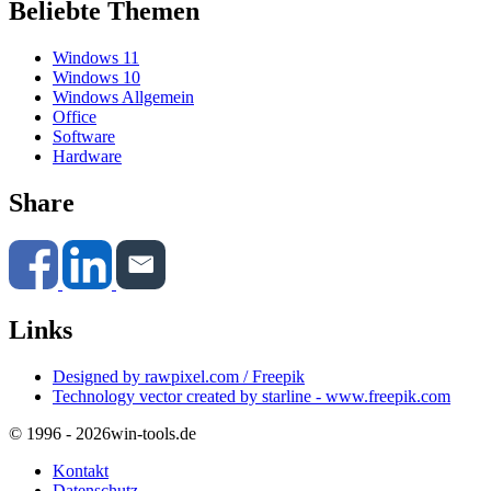
Beliebte Themen
Windows 11
Windows 10
Windows Allgemein
Office
Software
Hardware
Share
Links
Designed by rawpixel.com / Freepik
Technology vector created by starline - www.freepik.com
© 1996 - 2026
win-tools.de
Kontakt
Datenschutz