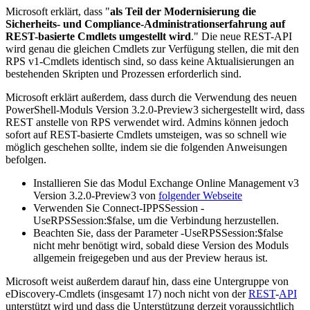
Microsoft erklärt, dass "
als Teil der Modernisierung die
Sicherheits- und Compliance-Administrationserfahrung auf
REST-basierte Cmdlets umgestellt wird
." Die neue REST-API
wird genau die gleichen Cmdlets zur Verfügung stellen, die mit den
RPS v1-Cmdlets identisch sind, so dass keine Aktualisierungen an
bestehenden Skripten und Prozessen erforderlich sind.
Microsoft erklärt außerdem, dass durch die Verwendung des neuen
PowerShell-Moduls Version 3.2.0-Preview3 sichergestellt wird, dass
REST anstelle von RPS verwendet wird. Admins können jedoch
sofort auf REST-basierte Cmdlets umsteigen, was so schnell wie
möglich geschehen sollte, indem sie die folgenden Anweisungen
befolgen.
Installieren Sie das Modul Exchange Online Management v3
Version 3.2.0-Preview3 von
folgender Webseite
Verwenden Sie Connect-IPPSSession -
UseRPSSession:$false, um die Verbindung herzustellen.
Beachten Sie, dass der Parameter -UseRPSSession:$false
nicht mehr benötigt wird, sobald diese Version des Moduls
allgemein freigegeben und aus der Preview heraus ist.
Microsoft weist außerdem darauf hin, dass eine Untergruppe von
eDiscovery-Cmdlets (insgesamt 17) noch nicht von der
REST
-
API
unterstützt wird und dass die Unterstützung derzeit voraussichtlich