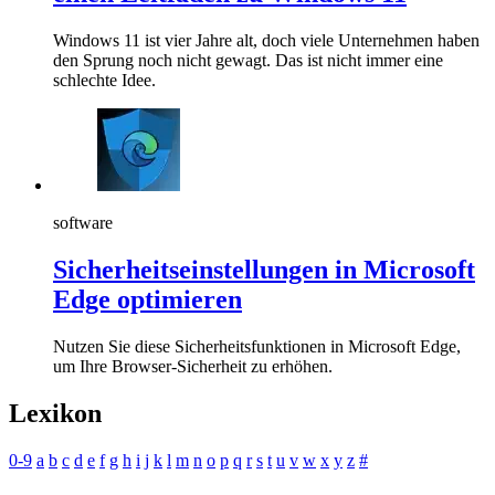
Windows 11 ist vier Jahre alt, doch viele Unternehmen haben
den Sprung noch nicht gewagt. Das ist nicht immer eine
schlechte Idee.
software
Sicherheitseinstellungen in Microsoft
Edge optimieren
Nutzen Sie diese Sicherheitsfunktionen in Microsoft Edge,
um Ihre Browser-Sicherheit zu erhöhen.
Lexikon
0-9
a
b
c
d
e
f
g
h
i
j
k
l
m
n
o
p
q
r
s
t
u
v
w
x
y
z
#