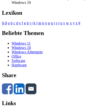
Windows 10
Lexikon
0-9
a
b
c
d
e
f
g
h
i
j
k
l
m
n
o
p
q
r
s
t
u
v
w
x
y
z
#
Beliebte Themen
Windows 11
Windows 10
Windows Allgemein
Office
Software
Hardware
Share
Links