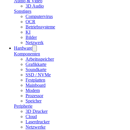
Audio & Video
3D Audio
Sonstiges
Computervirus
OCR
Betriebssysteme
KI
Bilder
Netzwerk
Hardware
Komponenten
Arbeitsspeicher
Grafikkarte
Soundkarte
SSD / NVMe
Festplatten
Mainboard
Modem
Prozessor
Speicher
Peripherie
3D Drucker
Cloud
Laserdrucker
Netzwerke