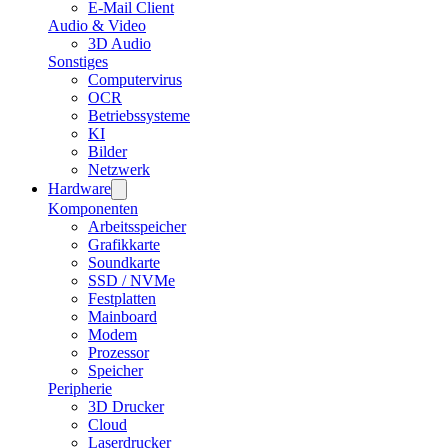
E-Mail Client
Audio & Video
3D Audio
Sonstiges
Computervirus
OCR
Betriebssysteme
KI
Bilder
Netzwerk
Hardware
Komponenten
Arbeitsspeicher
Grafikkarte
Soundkarte
SSD / NVMe
Festplatten
Mainboard
Modem
Prozessor
Speicher
Peripherie
3D Drucker
Cloud
Laserdrucker