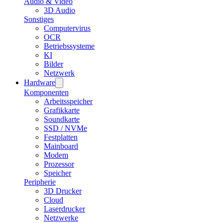
Audio & Video
3D Audio
Sonstiges
Computervirus
OCR
Betriebssysteme
KI
Bilder
Netzwerk
Hardware
Komponenten
Arbeitsspeicher
Grafikkarte
Soundkarte
SSD / NVMe
Festplatten
Mainboard
Modem
Prozessor
Speicher
Peripherie
3D Drucker
Cloud
Laserdrucker
Netzwerke