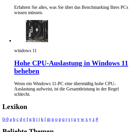
Erfahren Sie alles, was Sie über das Benchmarking Ihres PCs
wissen müssen.
windows 11
Hohe CPU-Auslastung in Windows 11
beheben
Wenn ein Windows 11-PC eine übermäßig hohe CPU-
Auslastung aufweist, ist die Gesamtleistung in der Regel
schlecht.
Lexikon
0-9
a
b
c
d
e
f
g
h
i
j
k
l
m
n
o
p
q
r
s
t
u
v
w
x
y
z
#
Beliebte Themen