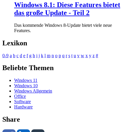
Windows 8.1: Diese Features bietet
das große Update - Teil 2
Das kommende Windows 8-Update bietet viele neue
Features.
Lexikon
0-9
a
b
c
d
e
f
g
h
i
j
k
l
m
n
o
p
q
r
s
t
u
v
w
x
y
z
#
Beliebte Themen
Windows 11
Windows 10
Windows Allgemein
Office
Software
Hardware
Share