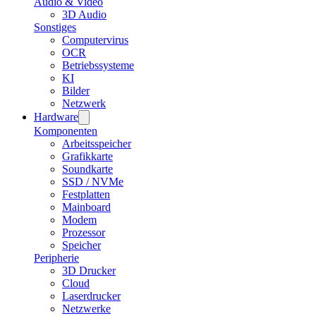
Audio & Video
3D Audio
Sonstiges
Computervirus
OCR
Betriebssysteme
KI
Bilder
Netzwerk
Hardware
Komponenten
Arbeitsspeicher
Grafikkarte
Soundkarte
SSD / NVMe
Festplatten
Mainboard
Modem
Prozessor
Speicher
Peripherie
3D Drucker
Cloud
Laserdrucker
Netzwerke