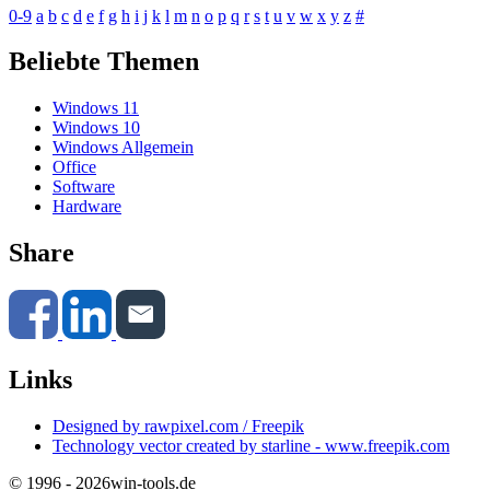
0-9
a
b
c
d
e
f
g
h
i
j
k
l
m
n
o
p
q
r
s
t
u
v
w
x
y
z
#
Beliebte Themen
Windows 11
Windows 10
Windows Allgemein
Office
Software
Hardware
Share
Links
Designed by rawpixel.com / Freepik
Technology vector created by starline - www.freepik.com
© 1996 - 2026
win-tools.de