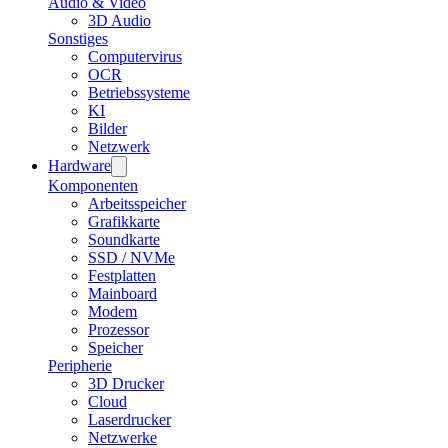
Audio & Video
3D Audio
Sonstiges
Computervirus
OCR
Betriebssysteme
KI
Bilder
Netzwerk
Hardware
Komponenten
Arbeitsspeicher
Grafikkarte
Soundkarte
SSD / NVMe
Festplatten
Mainboard
Modem
Prozessor
Speicher
Peripherie
3D Drucker
Cloud
Laserdrucker
Netzwerke