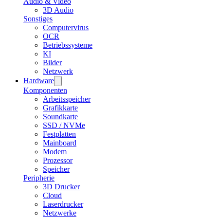
Audio & Video
3D Audio
Sonstiges
Computervirus
OCR
Betriebssysteme
KI
Bilder
Netzwerk
Hardware
Komponenten
Arbeitsspeicher
Grafikkarte
Soundkarte
SSD / NVMe
Festplatten
Mainboard
Modem
Prozessor
Speicher
Peripherie
3D Drucker
Cloud
Laserdrucker
Netzwerke