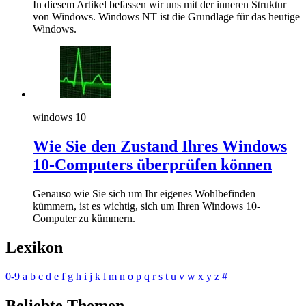
In diesem Artikel befassen wir uns mit der inneren Struktur
von Windows. Windows NT ist die Grundlage für das heutige
Windows.
windows 10
Wie Sie den Zustand Ihres Windows
10-Computers überprüfen können
Genauso wie Sie sich um Ihr eigenes Wohlbefinden
kümmern, ist es wichtig, sich um Ihren Windows 10-
Computer zu kümmern.
Lexikon
0-9
a
b
c
d
e
f
g
h
i
j
k
l
m
n
o
p
q
r
s
t
u
v
w
x
y
z
#
Beliebte Themen