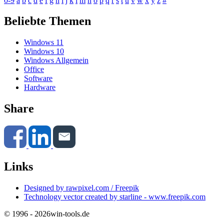
0-9
a
b
c
d
e
f
g
h
i
j
k
l
m
n
o
p
q
r
s
t
u
v
w
x
y
z
#
Beliebte Themen
Windows 11
Windows 10
Windows Allgemein
Office
Software
Hardware
Share
Links
Designed by rawpixel.com / Freepik
Technology vector created by starline - www.freepik.com
© 1996 - 2026
win-tools.de