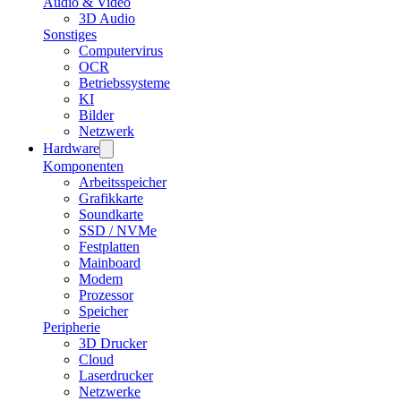
Audio & Video
3D Audio
Sonstiges
Computervirus
OCR
Betriebssysteme
KI
Bilder
Netzwerk
Hardware
Komponenten
Arbeitsspeicher
Grafikkarte
Soundkarte
SSD / NVMe
Festplatten
Mainboard
Modem
Prozessor
Speicher
Peripherie
3D Drucker
Cloud
Laserdrucker
Netzwerke