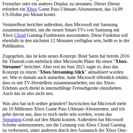
Fernseher oder ein anderes Display zu streamen. Dieser Dienst
erfordert ein
Xbox
Game Pass Ultimate-Abonnement, das 14,99
US-Dollar pro Monat kostet.
VentureBeat berichtet außerdem, dass Microsoft mit Samsung
zusammenarbeitet, um die neuen Smart-TVs von Samsung mit
Xbox
Cloud
Gaming-Funktionen auszustatten. Diese Funktion soll
ebenfalls in den nächsten 12 Monaten verfügbar sein, heißt es in der
Publikation.
Zugegeben, das ist kein neues Konzept. Brad Sams hat bereits 2016
für Thurrott.com mehrfach über Microsofts Pläne für einen "
Xbox-
Streamer
" berichtet. Aber erst im Juni 2021 sagte er, dass das
Konzept zu einem "
Xbox-Streaming-Stick
" aktualisiert worden
sei. Wie er damals auch anmerkte, hatte Microsoft öffentlich erklärt,
dass es mit TV-Herstellern zusammenarbeitet, um das Xbox-
Erlebnis auch direkt in internetfähige Fernsehgeräte einzubetten.
Auch das ist also nicht neu.
Was also hat sich seither geändert? Inzwischen hat Microsoft mehr
als 10 Millionen Xbox Game Pass Ultimate-Abonnenten, und ich
gehe davon aus, dass es noch mehr sein werden, wenn das
Streaming
-Gerät auf den Markt kommt. Außerdem hat Microsoft
Schritte unternommen, um die Leistung von Xbox Cloud Gaming
zu verbessern, unter anderem durch den Austausch der Xbox One-