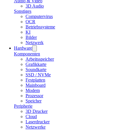
Audio & Video
3D Audio
Sonstiges
Computervirus
OCR
Betriebssysteme
KI
Bilder
Netzwerk
Hardware
Komponenten
Arbeitsspeicher
Grafikkarte
Soundkarte
SSD / NVMe
Festplatten
Mainboard
Modem
Prozessor
Speicher
Peripherie
3D Drucker
Cloud
Laserdrucker
Netzwerke