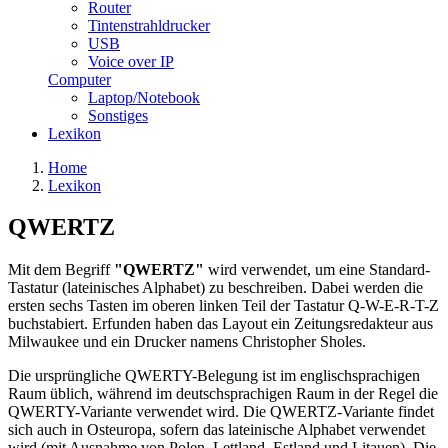
Router
Tintenstrahldrucker
USB
Voice over IP
Computer
Laptop/Notebook
Sonstiges
Lexikon
Home
Lexikon
QWERTZ
Mit dem Begriff
"QWERTZ"
wird verwendet, um eine Standard-
Tastatur (lateinisches Alphabet) zu beschreiben. Dabei werden die
ersten sechs Tasten im oberen linken Teil der Tastatur Q-W-E-R-T-Z
buchstabiert. Erfunden haben das Layout ein Zeitungsredakteur aus
Milwaukee und ein Drucker namens Christopher Sholes.
Die ursprüngliche QWERTY-Belegung ist im englischsprachigen
Raum üblich, während im deutschsprachigen Raum in der Regel die
QWERTY-Variante verwendet wird. Die QWERTZ-Variante findet
sich auch in Osteuropa, sofern das lateinische Alphabet verwendet
wird (mit Ausnahme von Polen, Lettland, Estland und Litauen). Die