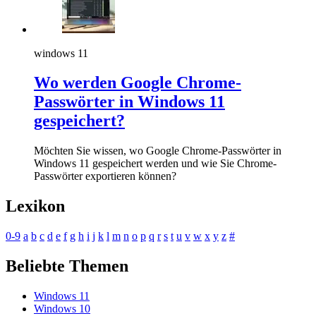
windows 11
Wo werden Google Chrome-
Passwörter in Windows 11
gespeichert?
Möchten Sie wissen, wo Google Chrome-Passwörter in
Windows 11 gespeichert werden und wie Sie Chrome-
Passwörter exportieren können?
Lexikon
0-9
a
b
c
d
e
f
g
h
i
j
k
l
m
n
o
p
q
r
s
t
u
v
w
x
y
z
#
Beliebte Themen
Windows 11
Windows 10