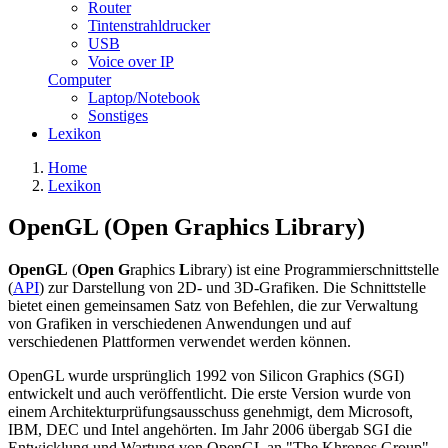
Router
Tintenstrahldrucker
USB
Voice over IP
Computer
Laptop/Notebook
Sonstiges
Lexikon
Home
Lexikon
OpenGL (Open Graphics Library)
OpenGL
(
Open
G
raphics
L
ibrary) ist eine Programmierschnittstelle
(
API
) zur Darstellung von 2D- und 3D-Grafiken. Die Schnittstelle
bietet einen gemeinsamen Satz von Befehlen, die zur Verwaltung
von Grafiken in verschiedenen Anwendungen und auf
verschiedenen Plattformen verwendet werden können.
OpenGL wurde ursprünglich 1992 von Silicon Graphics (SGI)
entwickelt und auch veröffentlicht. Die erste Version wurde von
einem Architekturprüfungsausschuss genehmigt, dem Microsoft,
IBM, DEC und Intel angehörten. Im Jahr 2006 übergab SGI die
Entwicklung und Wartung von OpenGL an "The Khronos Group".