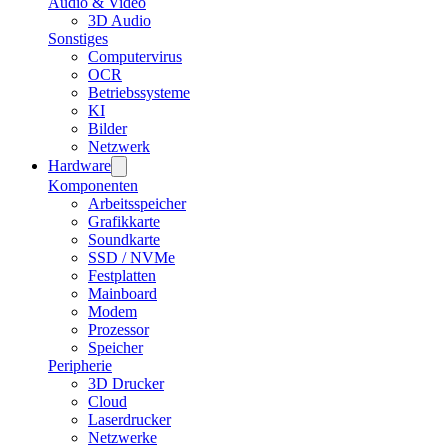
Audio & Video
3D Audio
Sonstiges
Computervirus
OCR
Betriebssysteme
KI
Bilder
Netzwerk
Hardware
Komponenten
Arbeitsspeicher
Grafikkarte
Soundkarte
SSD / NVMe
Festplatten
Mainboard
Modem
Prozessor
Speicher
Peripherie
3D Drucker
Cloud
Laserdrucker
Netzwerke