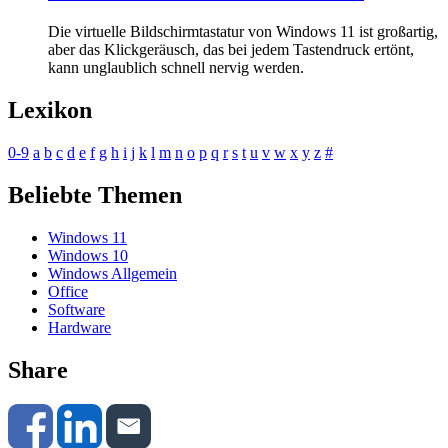
Die virtuelle Bildschirmtastatur von Windows 11 ist großartig,
aber das Klickgeräusch, das bei jedem Tastendruck ertönt,
kann unglaublich schnell nervig werden.
Lexikon
0-9
a
b
c
d
e
f
g
h
i
j
k
l
m
n
o
p
q
r
s
t
u
v
w
x
y
z
#
Beliebte Themen
Windows 11
Windows 10
Windows Allgemein
Office
Software
Hardware
Share