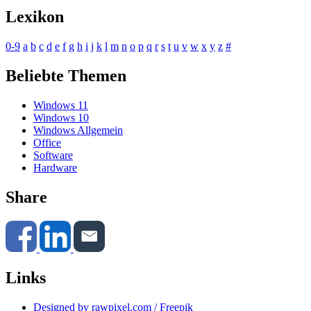
Lexikon
0-9
a
b
c
d
e
f
g
h
i
j
k
l
m
n
o
p
q
r
s
t
u
v
w
x
y
z
#
Beliebte Themen
Windows 11
Windows 10
Windows Allgemein
Office
Software
Hardware
Share
Links
Designed by rawpixel.com / Freepik