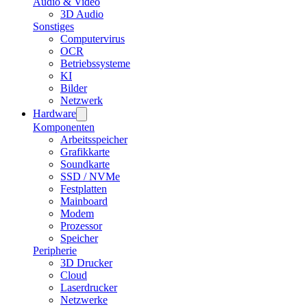
Audio & Video
3D Audio
Sonstiges
Computervirus
OCR
Betriebssysteme
KI
Bilder
Netzwerk
Hardware
Komponenten
Arbeitsspeicher
Grafikkarte
Soundkarte
SSD / NVMe
Festplatten
Mainboard
Modem
Prozessor
Speicher
Peripherie
3D Drucker
Cloud
Laserdrucker
Netzwerke