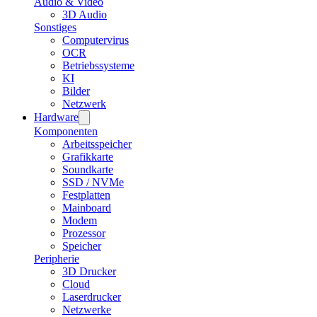
Audio & Video
3D Audio
Sonstiges
Computervirus
OCR
Betriebssysteme
KI
Bilder
Netzwerk
Hardware
Komponenten
Arbeitsspeicher
Grafikkarte
Soundkarte
SSD / NVMe
Festplatten
Mainboard
Modem
Prozessor
Speicher
Peripherie
3D Drucker
Cloud
Laserdrucker
Netzwerke