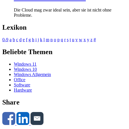
Die Cloud mag zwar ideal sein, aber sie ist nicht ohne
Probleme.
Lexikon
0-9
a
b
c
d
e
f
g
h
i
j
k
l
m
n
o
p
q
r
s
t
u
v
w
x
y
z
#
Beliebte Themen
Windows 11
Windows 10
Windows Allgemein
Office
Software
Hardware
Share