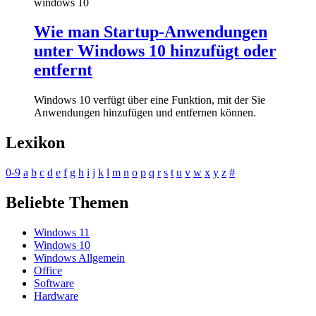
windows 10
Wie man Startup-Anwendungen
unter Windows 10 hinzufügt oder
entfernt
Windows 10 verfügt über eine Funktion, mit der Sie
Anwendungen hinzufügen und entfernen können.
Lexikon
0-9
a
b
c
d
e
f
g
h
i
j
k
l
m
n
o
p
q
r
s
t
u
v
w
x
y
z
#
Beliebte Themen
Windows 11
Windows 10
Windows Allgemein
Office
Software
Hardware