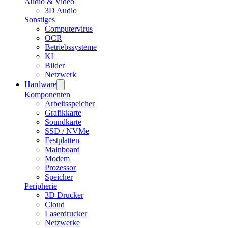
Audio & Video
3D Audio
Sonstiges
Computervirus
OCR
Betriebssysteme
KI
Bilder
Netzwerk
Hardware
Komponenten
Arbeitsspeicher
Grafikkarte
Soundkarte
SSD / NVMe
Festplatten
Mainboard
Modem
Prozessor
Speicher
Peripherie
3D Drucker
Cloud
Laserdrucker
Netzwerke