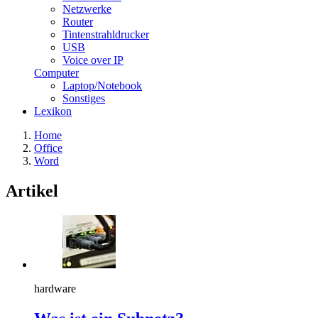
Netzwerke
Router
Tintenstrahldrucker
USB
Voice over IP
Computer
Laptop/Notebook
Sonstiges
Lexikon
Home
Office
Word
Artikel
hardware