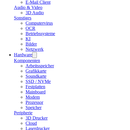
E-Mail Client
Audio & Video
3D Audio
Sonstiges
Computervirus
OCR
Betriebssysteme
KI
Bilder
Netzwerk
Hardware
Komponenten
Arbeitsspeicher
Grafikkarte
Soundkarte
SSD / NVMe
Festplatten
Mainboard
Modem
Prozessor
Speicher
Peripherie
3D Drucker
Cloud
Laserdrucker