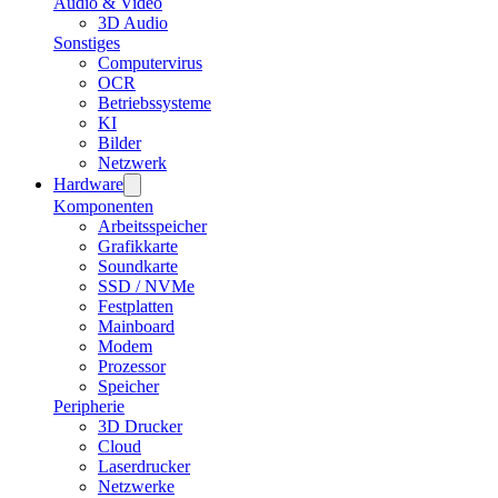
Audio & Video
3D Audio
Sonstiges
Computervirus
OCR
Betriebssysteme
KI
Bilder
Netzwerk
Hardware
Komponenten
Arbeitsspeicher
Grafikkarte
Soundkarte
SSD / NVMe
Festplatten
Mainboard
Modem
Prozessor
Speicher
Peripherie
3D Drucker
Cloud
Laserdrucker
Netzwerke