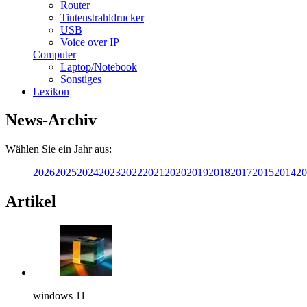
Router
Tintenstrahldrucker
USB
Voice over IP
Computer
Laptop/Notebook
Sonstiges
Lexikon
News-Archiv
Wählen Sie ein Jahr aus:
2026
2025
2024
2023
2022
2021
2020
2019
2018
2017
2015
2014
20
Artikel
windows 11