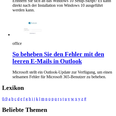
Erinnern Sie sich an das Windows 10 Setup-Skript? Es kann
direkt nach der Installation von Windows 10 ausgeführt
werden kann.
office
So beheben Sie den Fehler mit den
leeren E-Mails in Outlook
Microsoft stellt ein Outlook-Update zur Verfügung, um einen
seltsamen Fehler für Microsoft 365-Benutzer zu beheben.
Lexikon
0-9
a
b
c
d
e
f
g
h
i
j
k
l
m
n
o
p
q
r
s
t
u
v
w
x
y
z
#
Beliebte Themen