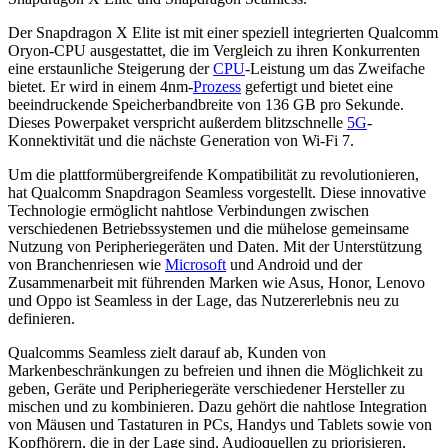
Der Snapdragon X Elite ist mit einer speziell integrierten Qualcomm
Oryon-CPU ausgestattet, die im Vergleich zu ihren Konkurrenten
eine erstaunliche Steigerung der
CPU
-Leistung um das Zweifache
bietet. Er wird in einem 4nm-
Prozess
gefertigt und bietet eine
beeindruckende Speicherbandbreite von 136 GB pro Sekunde.
Dieses Powerpaket verspricht außerdem blitzschnelle
5G
-
Konnektivität und die nächste Generation von Wi-Fi 7.
Um die plattformübergreifende Kompatibilität zu revolutionieren,
hat Qualcomm Snapdragon Seamless vorgestellt. Diese innovative
Technologie ermöglicht nahtlose Verbindungen zwischen
verschiedenen Betriebssystemen und die mühelose gemeinsame
Nutzung von Peripheriegeräten und Daten. Mit der Unterstützung
von Branchenriesen wie
Microsoft
und Android und der
Zusammenarbeit mit führenden Marken wie Asus, Honor, Lenovo
und Oppo ist Seamless in der Lage, das Nutzererlebnis neu zu
definieren.
Qualcomms Seamless zielt darauf ab, Kunden von
Markenbeschränkungen zu befreien und ihnen die Möglichkeit zu
geben, Geräte und Peripheriegeräte verschiedener Hersteller zu
mischen und zu kombinieren. Dazu gehört die nahtlose Integration
von Mäusen und Tastaturen in PCs, Handys und Tablets sowie von
Kopfhörern, die in der Lage sind, Audioquellen zu priorisieren,