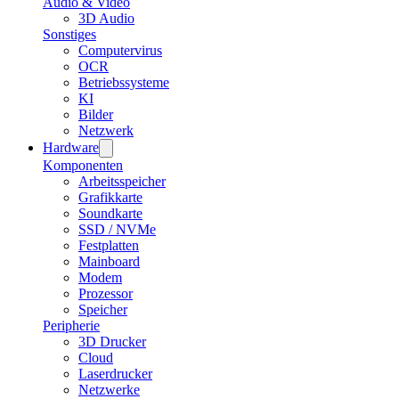
Audio & Video
3D Audio
Sonstiges
Computervirus
OCR
Betriebssysteme
KI
Bilder
Netzwerk
Hardware
Komponenten
Arbeitsspeicher
Grafikkarte
Soundkarte
SSD / NVMe
Festplatten
Mainboard
Modem
Prozessor
Speicher
Peripherie
3D Drucker
Cloud
Laserdrucker
Netzwerke