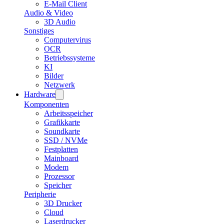
E-Mail Client
Audio & Video
3D Audio
Sonstiges
Computervirus
OCR
Betriebssysteme
KI
Bilder
Netzwerk
Hardware
Komponenten
Arbeitsspeicher
Grafikkarte
Soundkarte
SSD / NVMe
Festplatten
Mainboard
Modem
Prozessor
Speicher
Peripherie
3D Drucker
Cloud
Laserdrucker