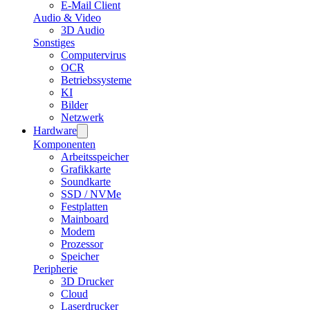
E-Mail Client
Audio & Video
3D Audio
Sonstiges
Computervirus
OCR
Betriebssysteme
KI
Bilder
Netzwerk
Hardware
Komponenten
Arbeitsspeicher
Grafikkarte
Soundkarte
SSD / NVMe
Festplatten
Mainboard
Modem
Prozessor
Speicher
Peripherie
3D Drucker
Cloud
Laserdrucker