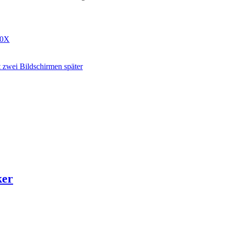
10X
zwei Bildschirmen später
ker