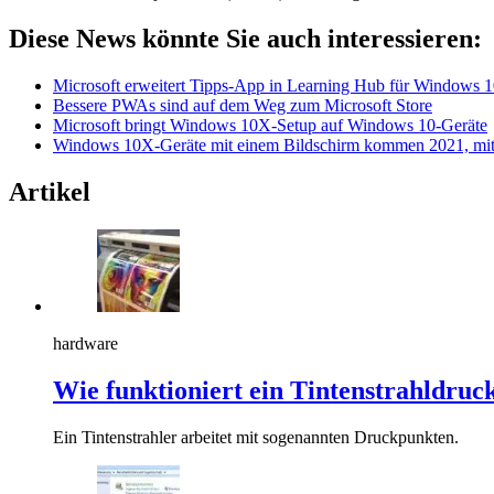
Diese News könnte Sie auch interessieren:
Microsoft erweitert Tipps-App in Learning Hub für Windows 
Bessere PWAs sind auf dem Weg zum Microsoft Store
Microsoft bringt Windows 10X-Setup auf Windows 10-Geräte
Windows 10X-Geräte mit einem Bildschirm kommen 2021, mit 
Artikel
hardware
Wie funktioniert ein Tintenstrahldruc
Ein Tintenstrahler arbeitet mit sogenannten Druckpunkten.