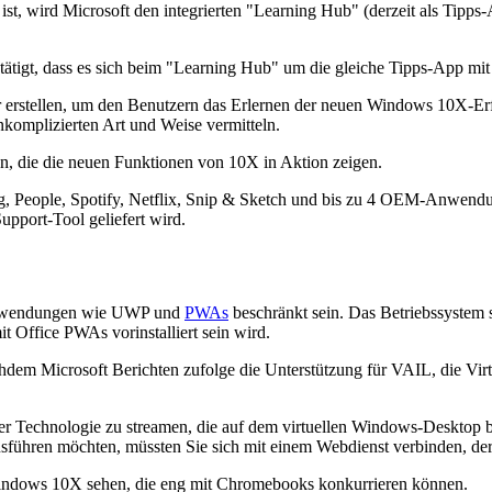
, wird Microsoft den integrierten "Learning Hub" (derzeit als Tipps
tätigt, dass es sich beim "Learning Hub" um die gleiche Tipps-App mi
erstellen, um den Benutzern das Erlernen der neuen Windows 10X-Erfa
nkomplizierten Art und Weise vermitteln.
n, die die neuen Funktionen von 10X in Aktion zeigen.
ung, People, Spotify, Netflix, Snip & Sketch und bis zu 4 OEM-Anwe
upport-Tool geliefert wird.
 Anwendungen wie UWP und
PWAs
beschränkt sein. Das Betriebssystem s
Office PWAs vorinstalliert sein wird.
m Microsoft Berichten zufolge die Unterstützung für VAIL, die Virt
echnologie zu streamen, die auf dem virtuellen Windows-Desktop basi
hren möchten, müssten Sie sich mit einem Webdienst verbinden, der w
indows 10X sehen, die eng mit Chromebooks konkurrieren können.