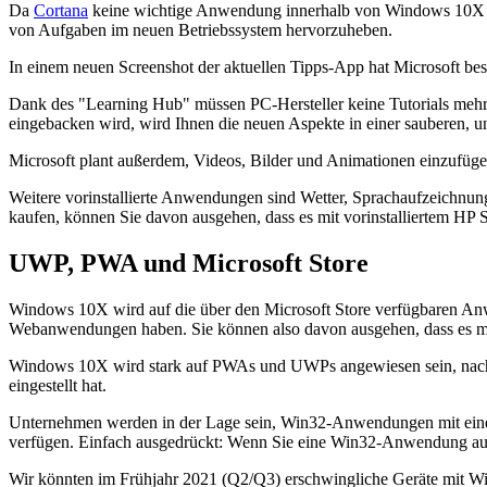
Da
Cortana
keine wichtige Anwendung innerhalb von Windows 10X ist
von Aufgaben im neuen Betriebssystem hervorzuheben.
In einem neuen Screenshot der aktuellen Tipps-App hat Microsoft bes
Dank des "Learning Hub" müssen PC-Hersteller keine Tutorials mehr 
eingebacken wird, wird Ihnen die neuen Aspekte in einer sauberen, u
Microsoft plant außerdem, Videos, Bilder und Animationen einzufüge
Weitere vorinstallierte Anwendungen sind Wetter, Sprachaufzeichn
kaufen, können Sie davon ausgehen, dass es mit vorinstalliertem HP S
UWP, PWA und Microsoft Store
Windows 10X wird auf die über den Microsoft Store verfügbaren
Webanwendungen haben. Sie können also davon ausgehen, dass es mit 
Windows 10X wird stark auf PWAs und UWPs angewiesen sein, nachde
eingestellt hat.
Unternehmen werden in der Lage sein, Win32-Anwendungen mit einer T
verfügen. Einfach ausgedrückt: Wenn Sie eine Win32-Anwendung ausfü
Wir könnten im Frühjahr 2021 (Q2/Q3) erschwingliche Geräte mit W