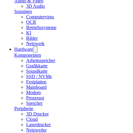
Audio & Video
3D Audio
Sonstiges
Computervirus
OCR
Betriebssysteme
KI
Bilder
Netzwerk
Hardware
Komponenten
Arbeitsspeicher
Grafikkarte
Soundkarte
SSD / NVMe
Festplatten
Mainboard
Modem
Prozessor
Speicher
Peripherie
3D Drucker
Cloud
Laserdrucker
Netzwerke