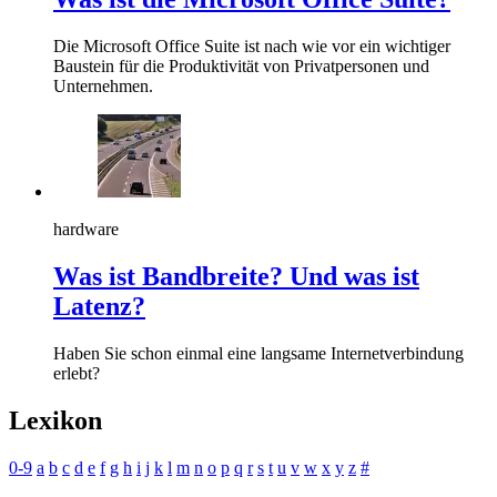
Die Microsoft Office Suite ist nach wie vor ein wichtiger
Baustein für die Produktivität von Privatpersonen und
Unternehmen.
hardware
Was ist Bandbreite? Und was ist
Latenz?
Haben Sie schon einmal eine langsame Internetverbindung
erlebt?
Lexikon
0-9
a
b
c
d
e
f
g
h
i
j
k
l
m
n
o
p
q
r
s
t
u
v
w
x
y
z
#