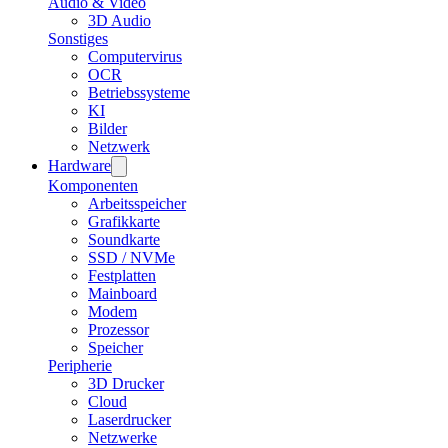
Audio & Video
3D Audio
Sonstiges
Computervirus
OCR
Betriebssysteme
KI
Bilder
Netzwerk
Hardware
Komponenten
Arbeitsspeicher
Grafikkarte
Soundkarte
SSD / NVMe
Festplatten
Mainboard
Modem
Prozessor
Speicher
Peripherie
3D Drucker
Cloud
Laserdrucker
Netzwerke