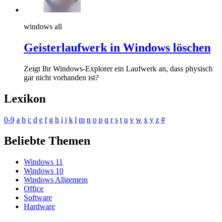
windows all
Geisterlaufwerk in Windows löschen
Zeigt Ihr Windows-Explorer ein Laufwerk an, dass physisch
gar nicht vorhanden ist?
Lexikon
0-9
a
b
c
d
e
f
g
h
i
j
k
l
m
n
o
p
q
r
s
t
u
v
w
x
y
z
#
Beliebte Themen
Windows 11
Windows 10
Windows Allgemein
Office
Software
Hardware