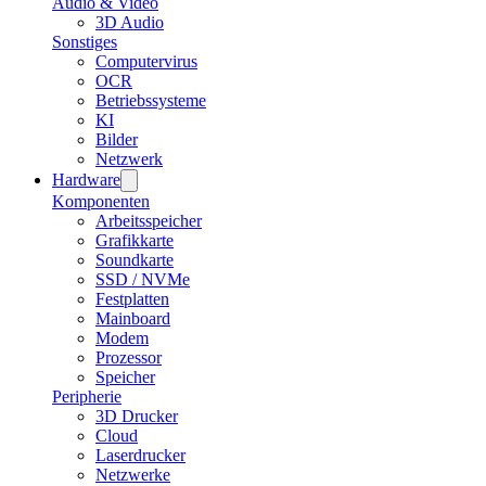
Audio & Video
3D Audio
Sonstiges
Computervirus
OCR
Betriebssysteme
KI
Bilder
Netzwerk
Hardware
Komponenten
Arbeitsspeicher
Grafikkarte
Soundkarte
SSD / NVMe
Festplatten
Mainboard
Modem
Prozessor
Speicher
Peripherie
3D Drucker
Cloud
Laserdrucker
Netzwerke