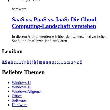
hardware
SaaS vs. PaaS vs. IaaS: Die Cloud-
Computing-Landschaft verstehen
In diesem Artikel werden wir über den Unterschied zwischen
SaaS und PaaS bzw. IaaS aufklären.
Lexikon
0-9
a
b
c
d
e
f
g
h
i
j
k
l
m
n
o
p
q
r
s
t
u
v
w
x
y
z
#
Beliebte Themen
Windows 11
Windows 10
Windows Allgemein
Office
Software
Hardware