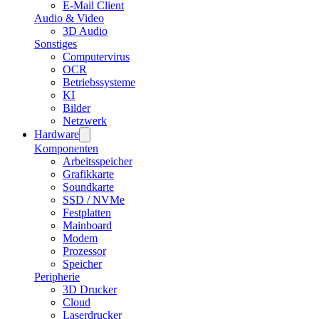
E-Mail Client
Audio & Video
3D Audio
Sonstiges
Computervirus
OCR
Betriebssysteme
KI
Bilder
Netzwerk
Hardware
Komponenten
Arbeitsspeicher
Grafikkarte
Soundkarte
SSD / NVMe
Festplatten
Mainboard
Modem
Prozessor
Speicher
Peripherie
3D Drucker
Cloud
Laserdrucker