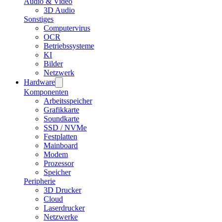
Audio & Video
3D Audio
Sonstiges
Computervirus
OCR
Betriebssysteme
KI
Bilder
Netzwerk
Hardware
Komponenten
Arbeitsspeicher
Grafikkarte
Soundkarte
SSD / NVMe
Festplatten
Mainboard
Modem
Prozessor
Speicher
Peripherie
3D Drucker
Cloud
Laserdrucker
Netzwerke