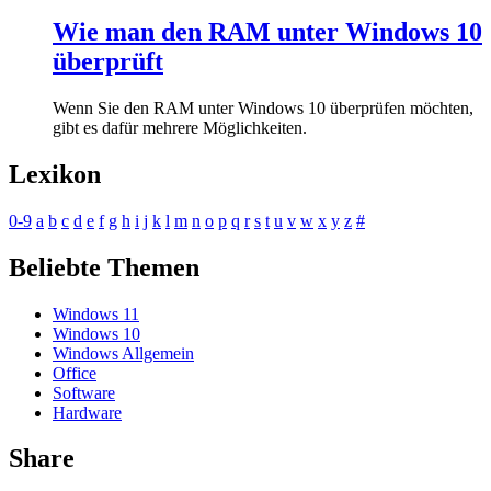
Wie man den RAM unter Windows 10
überprüft
Wenn Sie den RAM unter Windows 10 überprüfen möchten,
gibt es dafür mehrere Möglichkeiten.
Lexikon
0-9
a
b
c
d
e
f
g
h
i
j
k
l
m
n
o
p
q
r
s
t
u
v
w
x
y
z
#
Beliebte Themen
Windows 11
Windows 10
Windows Allgemein
Office
Software
Hardware
Share