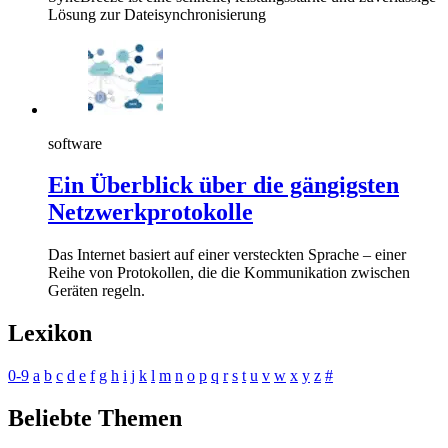
Lösung zur Dateisynchronisierung
software
Ein Überblick über die gängigsten
Netzwerkprotokolle
Das Internet basiert auf einer versteckten Sprache – einer
Reihe von Protokollen, die die Kommunikation zwischen
Geräten regeln.
Lexikon
0-9
a
b
c
d
e
f
g
h
i
j
k
l
m
n
o
p
q
r
s
t
u
v
w
x
y
z
#
Beliebte Themen