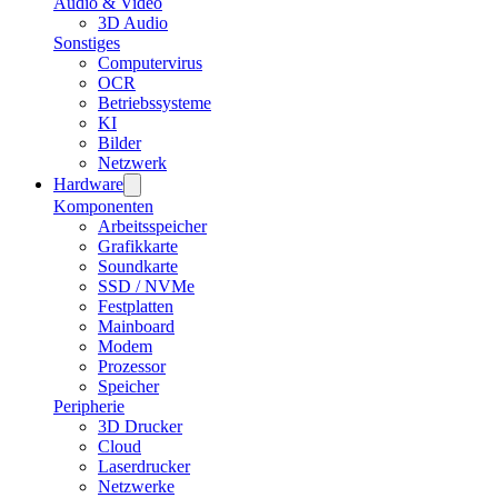
Audio & Video
3D Audio
Sonstiges
Computervirus
OCR
Betriebssysteme
KI
Bilder
Netzwerk
Hardware
Komponenten
Arbeitsspeicher
Grafikkarte
Soundkarte
SSD / NVMe
Festplatten
Mainboard
Modem
Prozessor
Speicher
Peripherie
3D Drucker
Cloud
Laserdrucker
Netzwerke