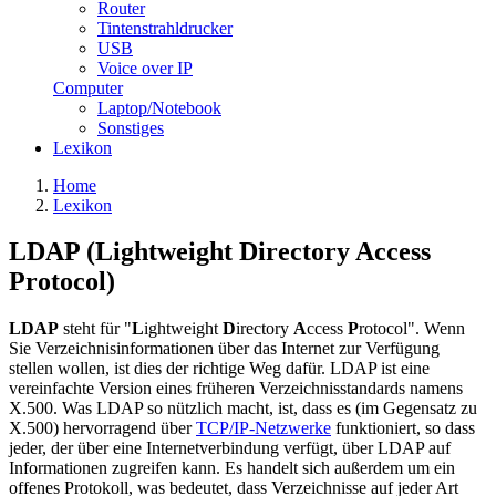
Router
Tintenstrahldrucker
USB
Voice over IP
Computer
Laptop/Notebook
Sonstiges
Lexikon
Home
Lexikon
LDAP (Lightweight Directory Access
Protocol)
LDAP
steht für "
L
ightweight
D
irectory
A
ccess
P
rotocol". Wenn
Sie Verzeichnisinformationen über das Internet zur Verfügung
stellen wollen, ist dies der richtige Weg dafür. LDAP ist eine
vereinfachte Version eines früheren Verzeichnisstandards namens
X.500. Was LDAP so nützlich macht, ist, dass es (im Gegensatz zu
X.500) hervorragend über
TCP/IP-Netzwerke
funktioniert, so dass
jeder, der über eine Internetverbindung verfügt, über LDAP auf
Informationen zugreifen kann. Es handelt sich außerdem um ein
offenes Protokoll, was bedeutet, dass Verzeichnisse auf jeder Art