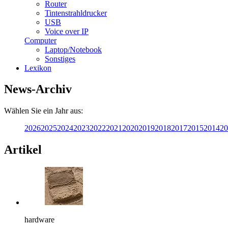
Router
Tintenstrahldrucker
USB
Voice over IP
Computer
Laptop/Notebook
Sonstiges
Lexikon
News-Archiv
Wählen Sie ein Jahr aus:
2026
2025
2024
2023
2022
2021
2020
2019
2018
2017
2015
2014
20
Artikel
hardware