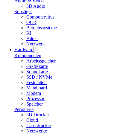
Audio & Video
3D Audio
Sonstiges
Computervirus
OCR
Betriebssysteme
KI
Bilder
Netzwerk
Hardware
Komponenten
Arbeitsspeicher
Grafikkarte
Soundkarte
SSD / NVMe
Festplatten
Mainboard
Modem
Prozessor
Speicher
Peripherie
3D Drucker
Cloud
Laserdrucker
Netzwerke