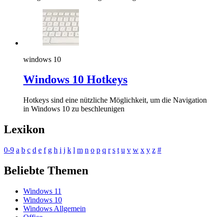
windows 10
Windows 10 Hotkeys
Hotkeys sind eine nützliche Möglichkeit, um die Navigation
in Windows 10 zu beschleunigen
Lexikon
0-9
a
b
c
d
e
f
g
h
i
j
k
l
m
n
o
p
q
r
s
t
u
v
w
x
y
z
#
Beliebte Themen
Windows 11
Windows 10
Windows Allgemein