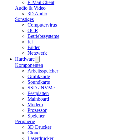
E-Mail Client
Audio & Video
3D Audio
Sonstiges
Computervirus
OCR
Betriebssysteme
KI
Bilder
Netzwerk
Hardware
Komponenten
Arbeitsspeicher
Grafikkarte
Soundkarte
SSD / NVMe
Festplatten
Mainboard
Modem
Prozessor
Speicher
Peripherie
3D Drucker
Cloud
Laserdrucker