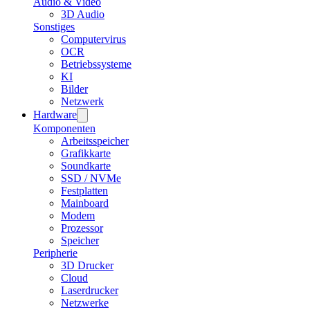
Audio & Video
3D Audio
Sonstiges
Computervirus
OCR
Betriebssysteme
KI
Bilder
Netzwerk
Hardware
Komponenten
Arbeitsspeicher
Grafikkarte
Soundkarte
SSD / NVMe
Festplatten
Mainboard
Modem
Prozessor
Speicher
Peripherie
3D Drucker
Cloud
Laserdrucker
Netzwerke