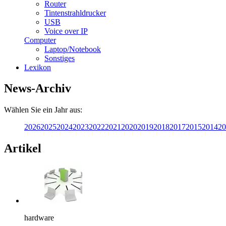
Router
Tintenstrahldrucker
USB
Voice over IP
Computer
Laptop/Notebook
Sonstiges
Lexikon
News-Archiv
Wählen Sie ein Jahr aus:
2026
2025
2024
2023
2022
2021
2020
2019
2018
2017
2015
2014
20
Artikel
hardware