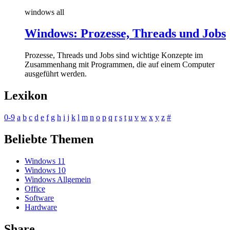
windows all
Windows: Prozesse, Threads und Jobs
Prozesse, Threads und Jobs sind wichtige Konzepte im
Zusammenhang mit Programmen, die auf einem Computer
ausgeführt werden.
Lexikon
0-9
a
b
c
d
e
f
g
h
i
j
k
l
m
n
o
p
q
r
s
t
u
v
w
x
y
z
#
Beliebte Themen
Windows 11
Windows 10
Windows Allgemein
Office
Software
Hardware
Share