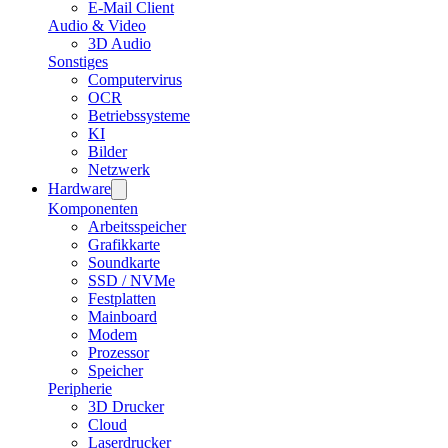
E-Mail Client
Audio & Video
3D Audio
Sonstiges
Computervirus
OCR
Betriebssysteme
KI
Bilder
Netzwerk
Hardware
Komponenten
Arbeitsspeicher
Grafikkarte
Soundkarte
SSD / NVMe
Festplatten
Mainboard
Modem
Prozessor
Speicher
Peripherie
3D Drucker
Cloud
Laserdrucker