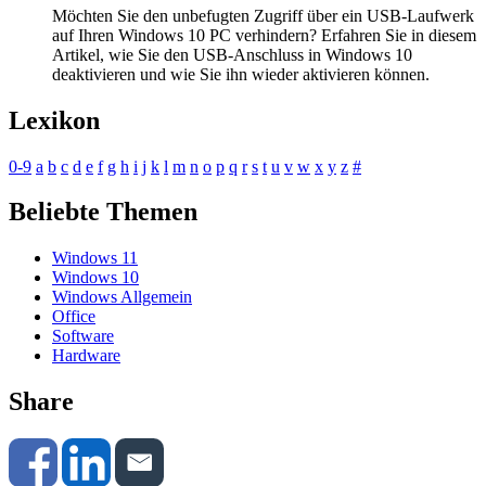
Möchten Sie den unbefugten Zugriff über ein USB-Laufwerk
auf Ihren Windows 10 PC verhindern? Erfahren Sie in diesem
Artikel, wie Sie den USB-Anschluss in Windows 10
deaktivieren und wie Sie ihn wieder aktivieren können.
Lexikon
0-9
a
b
c
d
e
f
g
h
i
j
k
l
m
n
o
p
q
r
s
t
u
v
w
x
y
z
#
Beliebte Themen
Windows 11
Windows 10
Windows Allgemein
Office
Software
Hardware
Share