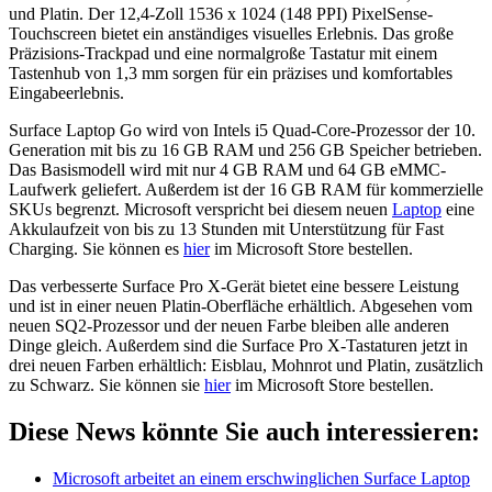
und Platin. Der 12,4-Zoll 1536 x 1024 (148 PPI) PixelSense-
Touchscreen bietet ein anständiges visuelles Erlebnis. Das große
Präzisions-Trackpad und eine normalgroße Tastatur mit einem
Tastenhub von 1,3 mm sorgen für ein präzises und komfortables
Eingabeerlebnis.
Surface Laptop Go wird von Intels i5 Quad-Core-Prozessor der 10.
Generation mit bis zu 16 GB RAM und 256 GB Speicher betrieben.
Das Basismodell wird mit nur 4 GB RAM und 64 GB eMMC-
Laufwerk geliefert. Außerdem ist der 16 GB RAM für kommerzielle
SKUs begrenzt. Microsoft verspricht bei diesem neuen
Laptop
eine
Akkulaufzeit von bis zu 13 Stunden mit Unterstützung für Fast
Charging. Sie können es
hier
im Microsoft Store bestellen.
Das verbesserte Surface Pro X-Gerät bietet eine bessere Leistung
und ist in einer neuen Platin-Oberfläche erhältlich. Abgesehen vom
neuen SQ2-Prozessor und der neuen Farbe bleiben alle anderen
Dinge gleich. Außerdem sind die Surface Pro X-Tastaturen jetzt in
drei neuen Farben erhältlich: Eisblau, Mohnrot und Platin, zusätzlich
zu Schwarz. Sie können sie
hier
im Microsoft Store bestellen.
Diese News könnte Sie auch interessieren:
Microsoft arbeitet an einem erschwinglichen Surface Laptop