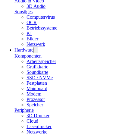
Audio & Video
3D Audio
Sonstiges
Computervirus
OCR
Betriebssysteme
KI
Bilder
Netzwerk
Hardware
Komponenten
Arbeitsspeicher
Grafikkarte
Soundkarte
SSD / NVMe
Festplatten
Mainboard
Modem
Prozessor
Speicher
Peripherie
3D Drucker
Cloud
Laserdrucker
Netzwerke