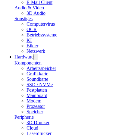
E-Mail Client
Audio & Video
3D Audio
Sonstiges
Computervirus
OCR
Betriebssysteme
KI
Bilder
Netzwerk
Hardware
Komponenten
Arbeitsspeicher
Grafikkarte
Soundkarte
SSD / NVMe
Festplatten
Mainboard
Modem
Prozessor
Speicher
Peripherie
3D Drucker
Cloud
Laserdrucker