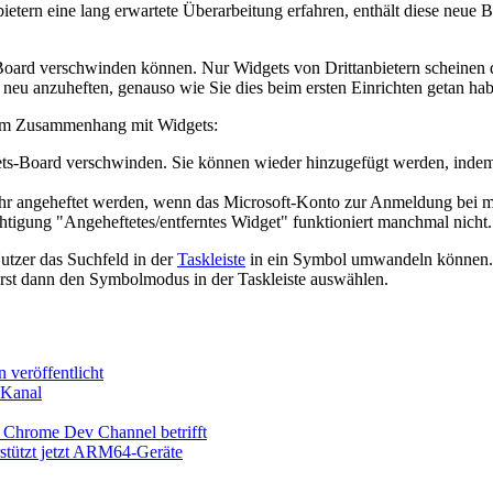
tern eine lang erwartete Überarbeitung erfahren, enthält diese neue Bu
-Board verschwinden können. Nur Widgets von Drittanbietern scheinen d
ll neu anzuheften, genauso wie Sie dies beim ersten Einrichten getan ha
en im Zusammenhang mit Widgets:
s-Board verschwinden. Sie können wieder hinzugefügt werden, indem Si
ehr angeheftet werden, wenn das Microsoft-Konto zur Anmeldung bei 
tigung "Angeheftetes/entferntes Widget" funktioniert manchmal nicht.
Nutzer das Suchfeld in der
Taskleiste
in ein Symbol umwandeln können. W
rst dann den Symbolmodus in der Taskleiste auswählen.
 veröffentlicht
-Kanal
e Chrome Dev Channel betrifft
stützt jetzt ARM64-Geräte