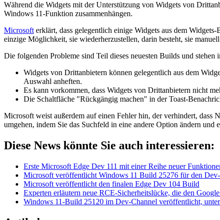
Während die Widgets mit der Unterstützung von Widgets von Drittanbie
Windows 11-Funktion zusammenhängen.
Microsoft
erklärt, dass gelegentlich einige Widgets aus dem Widgets
einzige Möglichkeit, sie wiederherzustellen, darin besteht, sie manue
Die folgenden Probleme sind Teil dieses neuesten Builds und steh
Widgets von Drittanbietern können gelegentlich aus dem Widget
Auswahl anheften.
Es kann vorkommen, dass Widgets von Drittanbietern nicht m
Die Schaltfläche "Rückgängig machen" in der Toast-Benachrich
Microsoft weist außerdem auf einen Fehler hin, der verhindert, dass 
umgehen, indem Sie das Suchfeld in eine andere Option ändern und e
Diese News könnte Sie auch interessieren:
Erste Microsoft Edge Dev 111 mit einer Reihe neuer Funktionen
Microsoft veröffentlicht Windows 11 Build 25276 für den Dev
Microsoft veröffentlicht den finalen Edge Dev 104 Build
Experten erläutern neue RCE-Sicherheitslücke, die den Googl
Windows 11-Build 25120 im Dev-Channel veröffentlicht, unter