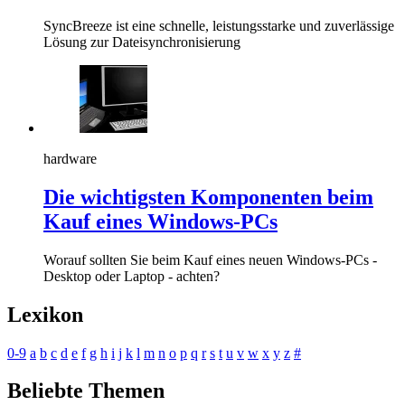
SyncBreeze ist eine schnelle, leistungsstarke und zuverlässige
Lösung zur Dateisynchronisierung
hardware
Die wichtigsten Komponenten beim
Kauf eines Windows-PCs
Worauf sollten Sie beim Kauf eines neuen Windows-PCs -
Desktop oder Laptop - achten?
Lexikon
0-9
a
b
c
d
e
f
g
h
i
j
k
l
m
n
o
p
q
r
s
t
u
v
w
x
y
z
#
Beliebte Themen