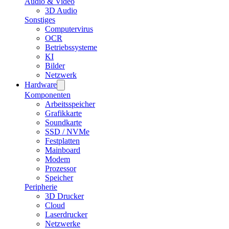
Audio & Video
3D Audio
Sonstiges
Computervirus
OCR
Betriebssysteme
KI
Bilder
Netzwerk
Hardware
Komponenten
Arbeitsspeicher
Grafikkarte
Soundkarte
SSD / NVMe
Festplatten
Mainboard
Modem
Prozessor
Speicher
Peripherie
3D Drucker
Cloud
Laserdrucker
Netzwerke