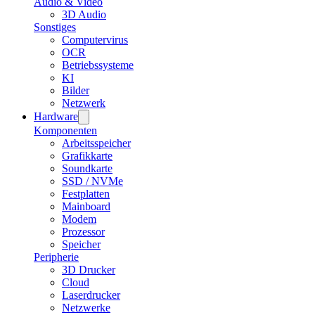
Audio & Video
3D Audio
Sonstiges
Computervirus
OCR
Betriebssysteme
KI
Bilder
Netzwerk
Hardware
Komponenten
Arbeitsspeicher
Grafikkarte
Soundkarte
SSD / NVMe
Festplatten
Mainboard
Modem
Prozessor
Speicher
Peripherie
3D Drucker
Cloud
Laserdrucker
Netzwerke