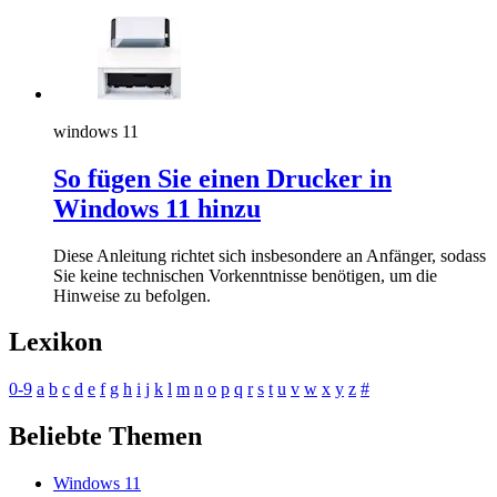
windows 11
So fügen Sie einen Drucker in
Windows 11 hinzu
Diese Anleitung richtet sich insbesondere an Anfänger, sodass
Sie keine technischen Vorkenntnisse benötigen, um die
Hinweise zu befolgen.
Lexikon
0-9
a
b
c
d
e
f
g
h
i
j
k
l
m
n
o
p
q
r
s
t
u
v
w
x
y
z
#
Beliebte Themen
Windows 11