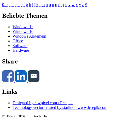
0-9
a
b
c
d
e
f
g
h
i
j
k
l
m
n
o
p
q
r
s
t
u
v
w
x
y
z
#
Beliebte Themen
Windows 11
Windows 10
Windows Allgemein
Office
Software
Hardware
Share
Links
Designed by rawpixel.com / Freepik
Technology vector created by starline - www.freepik.com
© 1996 - 2026
win-tools.de