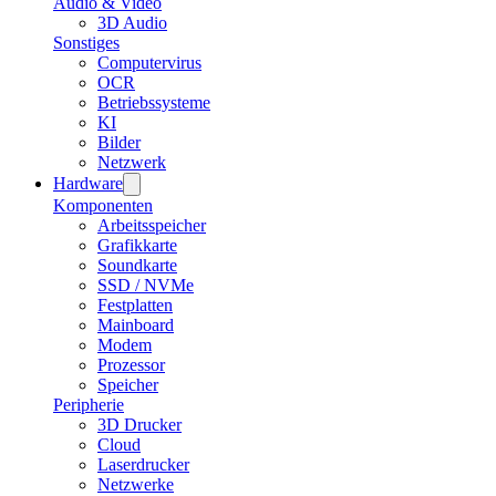
Audio & Video
3D Audio
Sonstiges
Computervirus
OCR
Betriebssysteme
KI
Bilder
Netzwerk
Hardware
Komponenten
Arbeitsspeicher
Grafikkarte
Soundkarte
SSD / NVMe
Festplatten
Mainboard
Modem
Prozessor
Speicher
Peripherie
3D Drucker
Cloud
Laserdrucker
Netzwerke