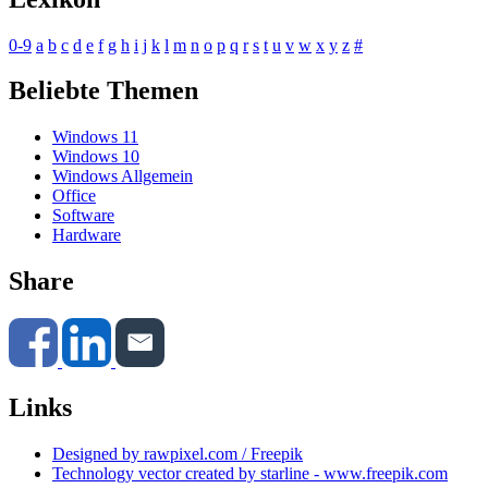
0-9
a
b
c
d
e
f
g
h
i
j
k
l
m
n
o
p
q
r
s
t
u
v
w
x
y
z
#
Beliebte Themen
Windows 11
Windows 10
Windows Allgemein
Office
Software
Hardware
Share
Links
Designed by rawpixel.com / Freepik
Technology vector created by starline - www.freepik.com