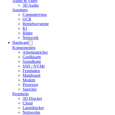
Audio & Video
3D Audio
Sonstiges
Computervirus
OCR
Betriebssysteme
KI
Bilder
Netzwerk
Hardware
Komponenten
Arbeitsspeicher
Grafikkarte
Soundkarte
SSD / NVMe
Festplatten
Mainboard
Modem
Prozessor
Speicher
Peripherie
3D Drucker
Cloud
Laserdrucker
Netzwerke