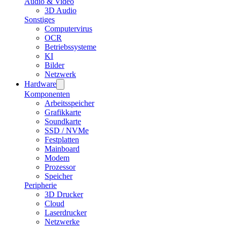
Audio & Video
3D Audio
Sonstiges
Computervirus
OCR
Betriebssysteme
KI
Bilder
Netzwerk
Hardware
Komponenten
Arbeitsspeicher
Grafikkarte
Soundkarte
SSD / NVMe
Festplatten
Mainboard
Modem
Prozessor
Speicher
Peripherie
3D Drucker
Cloud
Laserdrucker
Netzwerke