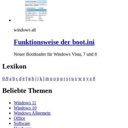
windows all
Funktionsweise der boot.ini
Neuer Bootloader für Windows Vista, 7 und 8
Lexikon
0-9
a
b
c
d
e
f
g
h
i
j
k
l
m
n
o
p
q
r
s
t
u
v
w
x
y
z
#
Beliebte Themen
Windows 11
Windows 10
Windows Allgemein
Office
Software