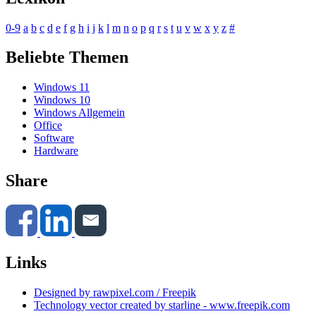
0-9
a
b
c
d
e
f
g
h
i
j
k
l
m
n
o
p
q
r
s
t
u
v
w
x
y
z
#
Beliebte Themen
Windows 11
Windows 10
Windows Allgemein
Office
Software
Hardware
Share
Links
Designed by rawpixel.com / Freepik
Technology vector created by starline - www.freepik.com