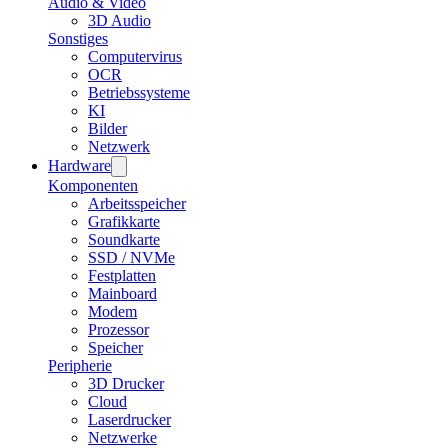
Audio & Video
3D Audio
Sonstiges
Computervirus
OCR
Betriebssysteme
KI
Bilder
Netzwerk
Hardware
Komponenten
Arbeitsspeicher
Grafikkarte
Soundkarte
SSD / NVMe
Festplatten
Mainboard
Modem
Prozessor
Speicher
Peripherie
3D Drucker
Cloud
Laserdrucker
Netzwerke