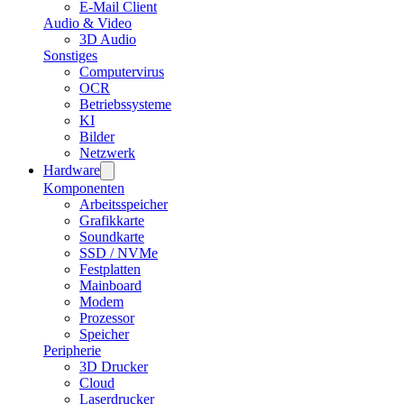
E-Mail Client
Audio & Video
3D Audio
Sonstiges
Computervirus
OCR
Betriebssysteme
KI
Bilder
Netzwerk
Hardware
Komponenten
Arbeitsspeicher
Grafikkarte
Soundkarte
SSD / NVMe
Festplatten
Mainboard
Modem
Prozessor
Speicher
Peripherie
3D Drucker
Cloud
Laserdrucker