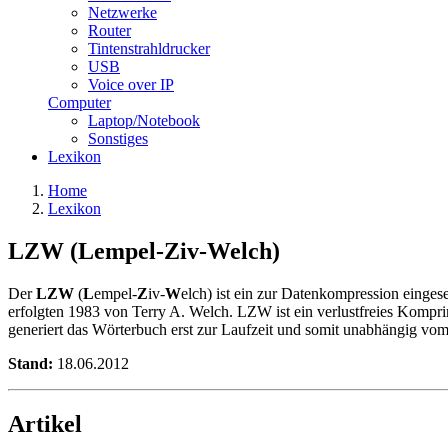
Netzwerke
Router
Tintenstrahldrucker
USB
Voice over IP
Computer
Laptop/Notebook
Sonstiges
Lexikon
Home
Lexikon
LZW (Lempel-Ziv-Welch)
Der
LZW
(
L
empel-
Z
iv-
W
elch) ist ein zur Datenkompression eing
erfolgten 1983 von Terry A. Welch. LZW ist ein verlustfreies Komprim
generiert das Wörterbuch erst zur Laufzeit und somit unabhängig vo
Stand:
18.06.2012
Artikel