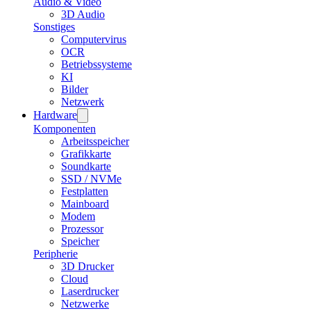
Audio & Video
3D Audio
Sonstiges
Computervirus
OCR
Betriebssysteme
KI
Bilder
Netzwerk
Hardware
Komponenten
Arbeitsspeicher
Grafikkarte
Soundkarte
SSD / NVMe
Festplatten
Mainboard
Modem
Prozessor
Speicher
Peripherie
3D Drucker
Cloud
Laserdrucker
Netzwerke