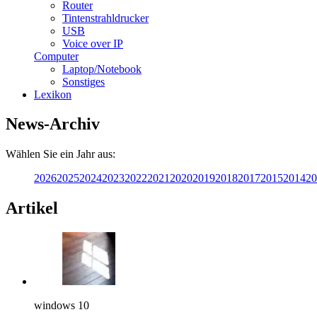
Router
Tintenstrahldrucker
USB
Voice over IP
Computer
Laptop/Notebook
Sonstiges
Lexikon
News-Archiv
Wählen Sie ein Jahr aus:
2026
2025
2024
2023
2022
2021
2020
2019
2018
2017
2015
2014
20
Artikel
windows 10