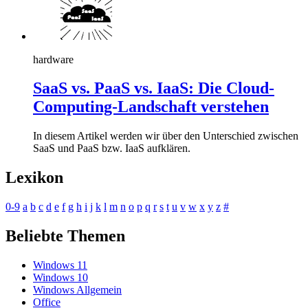
hardware
SaaS vs. PaaS vs. IaaS: Die Cloud-
Computing-Landschaft verstehen
In diesem Artikel werden wir über den Unterschied zwischen
SaaS und PaaS bzw. IaaS aufklären.
Lexikon
0-9
a
b
c
d
e
f
g
h
i
j
k
l
m
n
o
p
q
r
s
t
u
v
w
x
y
z
#
Beliebte Themen
Windows 11
Windows 10
Windows Allgemein
Office