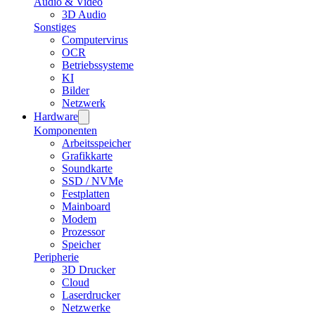
Audio & Video
3D Audio
Sonstiges
Computervirus
OCR
Betriebssysteme
KI
Bilder
Netzwerk
Hardware
Komponenten
Arbeitsspeicher
Grafikkarte
Soundkarte
SSD / NVMe
Festplatten
Mainboard
Modem
Prozessor
Speicher
Peripherie
3D Drucker
Cloud
Laserdrucker
Netzwerke