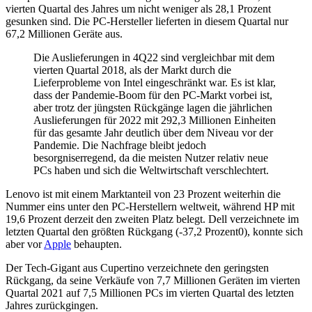
vierten Quartal des Jahres um nicht weniger als 28,1 Prozent
gesunken sind. Die PC-Hersteller lieferten in diesem Quartal nur
67,2 Millionen Geräte aus.
Die Auslieferungen in 4Q22 sind vergleichbar mit dem
vierten Quartal 2018, als der Markt durch die
Lieferprobleme von Intel eingeschränkt war. Es ist klar,
dass der Pandemie-Boom für den PC-Markt vorbei ist,
aber trotz der jüngsten Rückgänge lagen die jährlichen
Auslieferungen für 2022 mit 292,3 Millionen Einheiten
für das gesamte Jahr deutlich über dem Niveau vor der
Pandemie. Die Nachfrage bleibt jedoch
besorgniserregend, da die meisten Nutzer relativ neue
PCs haben und sich die Weltwirtschaft verschlechtert.
Lenovo ist mit einem Marktanteil von 23 Prozent weiterhin die
Nummer eins unter den PC-Herstellern weltweit, während HP mit
19,6 Prozent derzeit den zweiten Platz belegt. Dell verzeichnete im
letzten Quartal den größten Rückgang (-37,2 Prozent0), konnte sich
aber vor
Apple
behaupten.
Der Tech-Gigant aus Cupertino verzeichnete den geringsten
Rückgang, da seine Verkäufe von 7,7 Millionen Geräten im vierten
Quartal 2021 auf 7,5 Millionen PCs im vierten Quartal des letzten
Jahres zurückgingen.