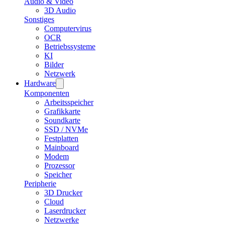
Audio & Video
3D Audio
Sonstiges
Computervirus
OCR
Betriebssysteme
KI
Bilder
Netzwerk
Hardware
Komponenten
Arbeitsspeicher
Grafikkarte
Soundkarte
SSD / NVMe
Festplatten
Mainboard
Modem
Prozessor
Speicher
Peripherie
3D Drucker
Cloud
Laserdrucker
Netzwerke