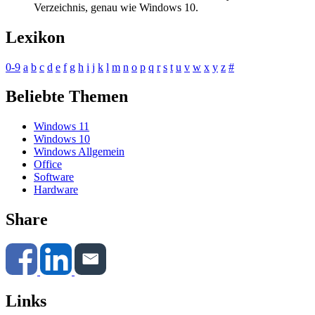
Verzeichnis, genau wie Windows 10.
Lexikon
0-9
a
b
c
d
e
f
g
h
i
j
k
l
m
n
o
p
q
r
s
t
u
v
w
x
y
z
#
Beliebte Themen
Windows 11
Windows 10
Windows Allgemein
Office
Software
Hardware
Share
Links