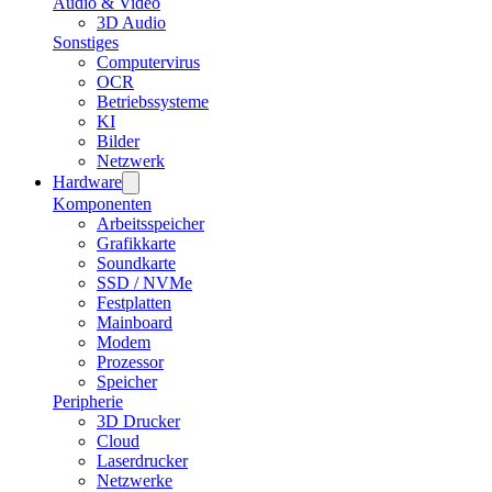
Audio & Video
3D Audio
Sonstiges
Computervirus
OCR
Betriebssysteme
KI
Bilder
Netzwerk
Hardware
Komponenten
Arbeitsspeicher
Grafikkarte
Soundkarte
SSD / NVMe
Festplatten
Mainboard
Modem
Prozessor
Speicher
Peripherie
3D Drucker
Cloud
Laserdrucker
Netzwerke