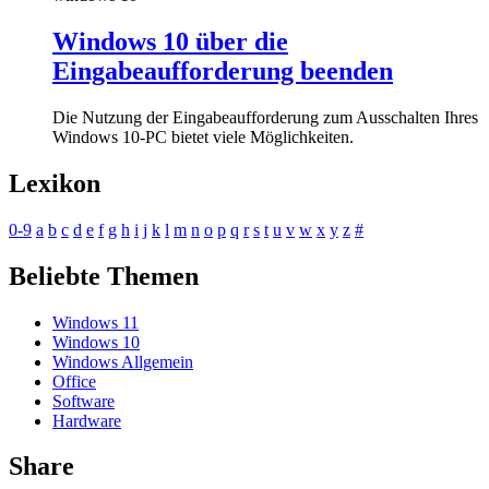
Windows 10 über die
Eingabeaufforderung beenden
Die Nutzung der Eingabeaufforderung zum Ausschalten Ihres
Windows 10-PC bietet viele Möglichkeiten.
Lexikon
0-9
a
b
c
d
e
f
g
h
i
j
k
l
m
n
o
p
q
r
s
t
u
v
w
x
y
z
#
Beliebte Themen
Windows 11
Windows 10
Windows Allgemein
Office
Software
Hardware
Share