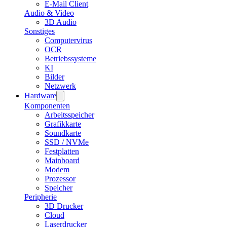
E-Mail Client
Audio & Video
3D Audio
Sonstiges
Computervirus
OCR
Betriebssysteme
KI
Bilder
Netzwerk
Hardware
Komponenten
Arbeitsspeicher
Grafikkarte
Soundkarte
SSD / NVMe
Festplatten
Mainboard
Modem
Prozessor
Speicher
Peripherie
3D Drucker
Cloud
Laserdrucker